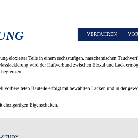
SUNG
VERFAHREN
VOR
g eloxierter Teile in einem sechsstufigen, nasschemischen Tauchverfa
e Nasslackierung wird der Haftverbund zwischen Eloxal und Lack ermög
 begrenzen.
ll vorbereiteten Bauteile erfolgt mit bewährten Lacken und in der ge
 einzigartigen Eigenschaften.
-STUDY